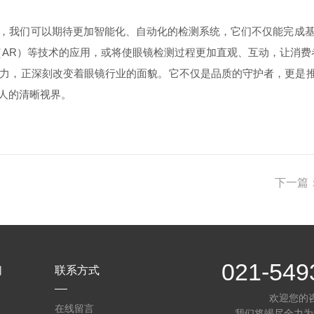
我们可以期待更加智能化、自动化的检测系统，它们不仅能完成基
（AR）等技术的应用，或将使眼镜检测过程更加直观、互动，让消
正深刻改变着眼镜行业的面貌。它不仅是品质的守护者，更是推动
人的清晰视界。
下一篇
021-549
们
联系方式
欢迎您的
在线留言
我们将竭尽全力为