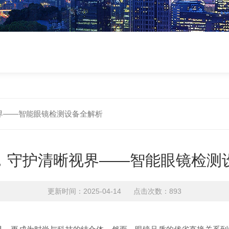
界——智能眼镜检测设备全解析
，守护清晰视界——智能眼镜检测
更新时间：2025-04-14 点击次数：893