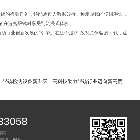
础的检测任务，还能通过大数据分析，预测眼镜的使用寿命，
费者在选购眼镜时享受到沉浸式体验。
行业创新发展的*引擎。在这个追求ji致视觉体验的时代，让
：
眼镜检测设备新升级，高科技助力眼镜行业迈向新高度！
33058
咨询
您用心服务