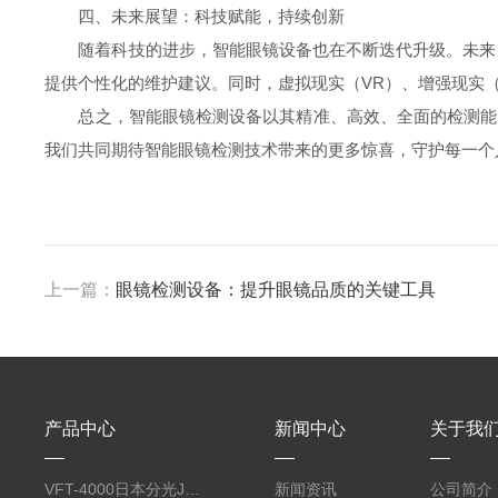
四、未来展望：科技赋能，持续创新
随着科技的进步，智能眼镜设备也在不断迭代升级。未来，
提供个性化的维护建议。同时，虚拟现实（VR）、增强现实
总之，智能眼镜检测设备以其精准、高效、全面的检测能力，
我们共同期待智能眼镜检测技术带来的更多惊喜，守护每一个
上一篇：
眼镜检测设备：提升眼镜品质的关键工具
产品中心
新闻中心
关于我
VFT-4000日本分光JASCO佳司科振动圆二色测定装置
新闻资讯
公司简介