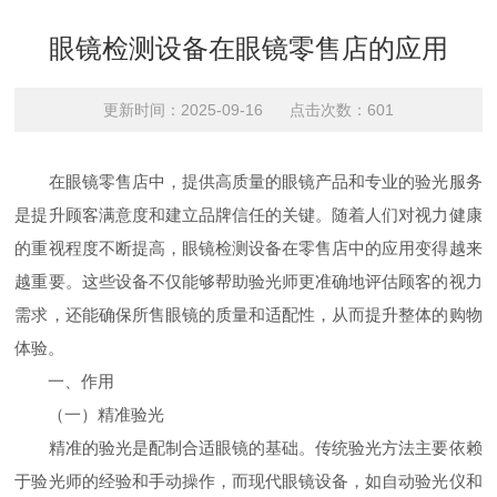
眼镜检测设备在眼镜零售店的应用
更新时间：2025-09-16 点击次数：601
在眼镜零售店中，提供高质量的眼镜产品和专业的验光服务
是提升顾客满意度和建立品牌信任的关键。随着人们对视力健康
的重视程度不断提高，眼镜检测设备在零售店中的应用变得越来
越重要。这些设备不仅能够帮助验光师更准确地评估顾客的视力
需求，还能确保所售眼镜的质量和适配性，从而提升整体的购物
体验。
一、作用
（一）精准验光
精准的验光是配制合适眼镜的基础。传统验光方法主要依赖
于验光师的经验和手动操作，而现代眼镜设备，如自动验光仪和