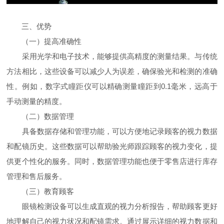
三、优势
（一）提高准确性
采用光学和电子技术，能够提供高精度的测量结果。与传统
方法相比，这些设备可以减少人为误差，确保验光和检测的准确
性。例如，数字式瞳距仪可以精确测量瞳距到0.1毫米，远高于
手动测量的精度。
（二）数据管理
具备数据存储和管理功能，可以方便地记录顾客的视力数据
和配镜历史。这些数据可以帮助验光师跟踪顾客的视力变化，提
供更个性化的服务。同时，数据管理功能也便于零售店进行库存
管理和售后服务。
（三）教育顾客
眼镜检测设备可以生成直观的视力分析报告，帮助顾客更好
地理解自己的视力状况和配镜需求。通过展示详细的视力数据和