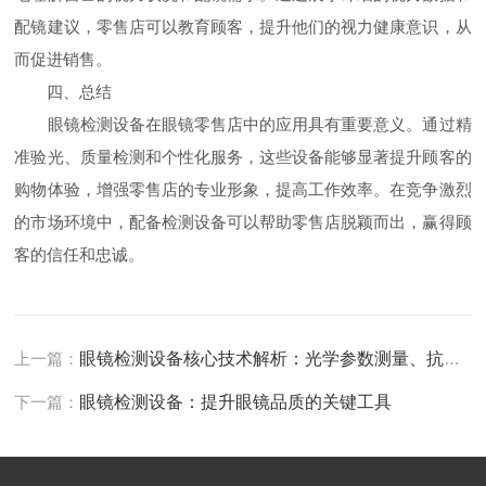
配镜建议，零售店可以教育顾客，提升他们的视力健康意识，从
而促进销售。
四、总结
眼镜检测设备在眼镜零售店中的应用具有重要意义。通过精
准验光、质量检测和个性化服务，这些设备能够显著提升顾客的
购物体验，增强零售店的专业形象，提高工作效率。在竞争激烈
的市场环境中，配备检测设备可以帮助零售店脱颖而出，赢得顾
客的信任和忠诚。
上一篇：
眼镜检测设备核心技术解析：光学参数测量、抗冲击测试与透光率检测原理
下一篇：
眼镜检测设备：提升眼镜品质的关键工具