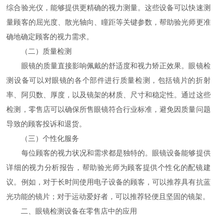
综合验光仪，能够提供更精确的视力测量。这些设备可以快速测
量顾客的屈光度、散光轴向、瞳距等关键参数，帮助验光师更准
确地确定顾客的视力需求。
（二）质量检测
眼镜的质量直接影响佩戴的舒适度和视力矫正效果。眼镜检
测设备可以对眼镜的各个部件进行质量检测，包括镜片的折射
率、阿贝数、厚度，以及镜架的材质、尺寸和稳定性。通过这些
检测，零售店可以确保所售眼镜符合行业标准，避免因质量问题
导致的顾客投诉和退货。
（三）个性化服务
每位顾客的视力状况和需求都是独特的。眼镜设备能够提供
详细的视力分析报告，帮助验光师为顾客提供个性化的配镜建
议。例如，对于长时间使用电子设备的顾客，可以推荐具有抗蓝
光功能的镜片；对于运动爱好者，可以推荐轻便且坚固的镜架。
二、眼镜检测设备在零售店中的应用