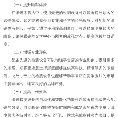
（一）提升顾客体验
在眼镜零售店中，使用先进的检测设备可以显著提升顾客的
购物体验。顾客能够感受到专业和科学的验光服务，对配制的眼
镜更有信心。例如，通过使用瞳高测量仪，可以精确测量顾客的
瞳高，确保眼镜的光学中心与顾客的瞳孔对齐，提高佩戴的舒适
度。
（二）增强专业形象
配备先进的检测设备可以增强零售店的专业形象，吸引更多
的顾客。顾客更愿意选择那些能够提供高科技、精准服务的眼镜
店。此外，专业的检测设备也能够帮助零售店在竞争激烈的市场
中脱颖而出，建立良好的品牌声誉。
（三）提高工作效率
眼镜检测设备的自动化和智能化功能可以显著提高验光和配
镜的效率。自动验光仪能够在短时间内完成复杂的视力测量，减
少顾客等待时间。综合验光仪可以一站式完成多种验光项目，提