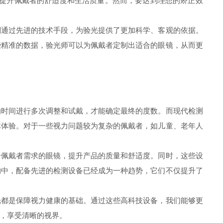
提升佩戴者的舒适度和生活质量。然而，要达到理想的矫正效
通过先进的技术手段，为验光提供了更加科学、客观的依据。
些精准的数据，验光师可以为佩戴者定制出适合的眼镜，从而更
时间进行多次调整和试戴，才能确定最终的度数。而现代检测
体体验。对于一些视力问题较为复杂的佩戴者，如儿童、老年人
佩戴者需求的眼镜，提升产品的质量和舒适度。同时，这些设
构中，配备先进的检测设备已经成为一种趋势，它们不仅提升了
都是保障视力健康的基础。通过这些高科技设备，我们能够更
，享受清晰的视界。