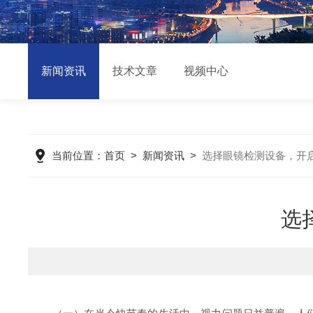
新闻资讯
技术文章
视频中心
当前位置：
首页
>
新闻资讯
>
选择眼镜检测设备，开
选