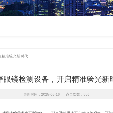
启精准验光新时代
择眼镜检测设备，开启精准验光新
更新时间：2025-05-16 点击次数：886