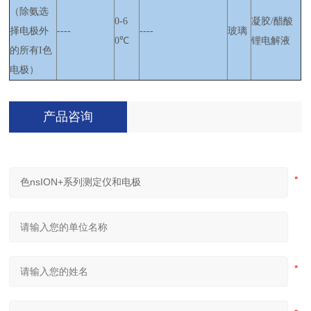
（除氨选
0-6
凝胶/醋酸
择电极外
----
----
玻璃
0℃
锂电解液
的所有I色
电极）
产品咨询