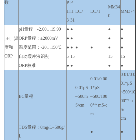
数
P
P
MM34
H
H
EC7
EC71
MM374
0
3
31
pH量程：-2.00…19.99
●
●
●
●
ORP量程：±2000mV
●
●
●
●
pH、温
度和
温度范围：-20…150℃
●
●
●
●
●
●
ORP
自动缓冲液识别
5
15
15
15
ORP校准
●
●
●
●
0.01/0.0
0.01/0.00
01*μS
0.01μS
1*μS
~500/10
EC量程
~500m
~500/100
00**m
S/cm
0** mS/c
S/
m
cm
TDS量程：0mg/L~500g/
●
●
L