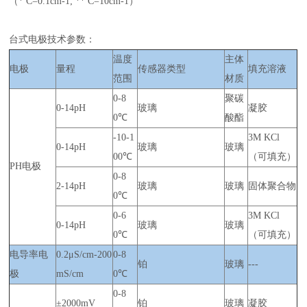
（* C=0.1cm-1; ** C=10cm-1）
台式电极技术参数：
温度
主体
电极
量程
传感器类型
填充溶液
范围
材质
0-8
聚碳
0-14pH
玻璃
凝胶
0℃
酸酯
-10-1
3M KCl
0-14pH
玻璃
玻璃
00℃
（可填充）
PH电极
0-8
2-14pH
玻璃
玻璃
固体聚合物
0℃
0-6
3M KCl
0-14pH
玻璃
玻璃
0℃
（可填充）
电导率电
0.2μS/cm-200
0-8
铂
玻璃
---
极
mS/cm
0℃
0-8
±2000mV
铂
玻璃
凝胶