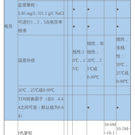
盐度量程：
●
●
●
5.85 mg/L-311.1 g/L NaCl
可进行1，2，3点电导率
电导
●
●
●
校准
线性，
线性，非
非线
线性:2
线性；
性；
温度补偿
0℃，2
20℃，2
20℃，
5℃
5℃或
25℃或
0-99℃
0-99℃
20℃，25℃或0-99℃
TDS转换因子（在0…4.4
4之间可选；默认值为0.6
●
●
4）
10-6M
10-5M~
I色量程
~10-1