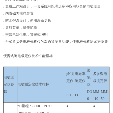
. 集成工作站设计，一套系统可以满足多种应用场合的电极测量
. 内置磁力搅拌装置
. 防水键盘设计，使用寿命更长
. 导航菜单，操作简单
. 交流电源供电，背光式照明
. 台式多参数电极分析仪的双通道测量功能，使电极分析测试更快捷
便携式测电极定仪技术性能指标
溶
pH测
电导率
多参数电
电极测
氧
定仪
测定仪
极测定仪
定仪参
电极测定仪技术指标
仪
数
DO
MM
MM1
PH1
EC5
6
110
50
pH量程：-2.00…19.99
●
●