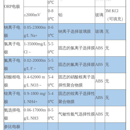
0℃
ORP电极
0-8
3M KCl
±2000mV
铂
玻璃
0℃
（可填充）
钠离子电
0.05-23000m
0-6
钠离子选择玻璃膜
玻璃
无
极
g/L Na+
0℃
氯离子电
1-35000mg/L
5-5
固态的氯离子选择膜
ABS
无
极
Cl－
0℃
氟离子电
0.02-20000m
5-5
固态的氟离子选择膜
ABS
无
极
g/L F－
0℃
硝酸根电
0.4-62000 m
5-4
固态的硝酸根离子选
ABS
无
极
g/L NO3－
0℃
择性聚合物膜
铵离子电
0.9-1800 mg/
5-4
固态的铵离子选择性
ABS
无
极
L NH4+
0℃
聚合物膜
氨选择电
0.06-17000m
0-5
气敏性氨气选择性膜
ABS
无
极
g/L NH3
0℃
参比电极