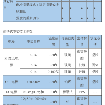
其它特
电极测量模式：稳定测量或连
点
●
●
●
●
●
续测量
温度的重新调节
●
●
●
●
●
便携式电极技术参数
温度范
传感器类
主体材
填充溶
电极
电极量程
围
型
质
液
聚碳酸
0-14
0-80℃
玻璃
凝胶
酯
PH复合电
极
2-14
0-80℃
玻璃
玻璃
固体
0-14
0-100℃
玻璃
玻璃
凝胶
聚碳酸
ORP电极
±2000mV
0-80℃
铂环
凝胶
酯
DO电极
0.03mg/L-饱和
0-60℃
极谱法
PPS
---
0.2μS/cm-200mS/c
聚碳酸
0-80℃
铂
---