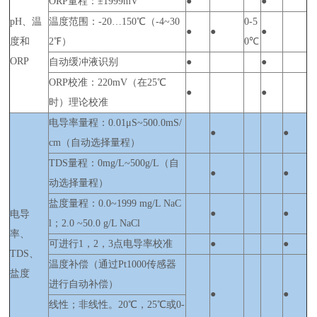
ORP量程：±1999mV
●
●
pH、温
温度范围：-20…150℃（-4~30
0-5
●
●
●
度和
2℉）
0℃
ORP
自动缓冲液识别
●
●
ORP校准：220mV（在25℃
●
●
时）理论校准
电导率量程：0.01μS~500.0mS/
●
●
cm（自动选择量程）
TDS量程：0mg/L~500g/L（自
●
●
动选择量程）
盐度量程：0.0~1999 mg/L NaC
●
●
电导
l；2.0 ~50.0 g/L NaCl
率、
可进行1，2，3点电导率校准
●
●
TDS、
温度补偿（通过Pt1000传感器
盐度
进行自动补偿）
●
●
线性；非线性。20℃，25℃或0-