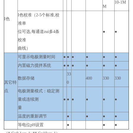
10-1M
M
I色校准（2-5个标准,校
I色
准单
位可选,每通道zui多4条
●
●
校准
曲线）
可显示电极测量时间
●
●
●
●
●
●
内置磁力搅拌系统
●
●
●
●
●
●
33
数据存储
400
330
330
其它特
0
点
电极测量模式：稳定测
量或连续测
●
●
●
●
●
●
量
温度的重新调节
●
●
●
●
等电位pH设置
●
●
●