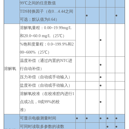
99℃之间的任意数值
TDS转换因子（在0…4.44之间
●
●
可选；默认值为0.64）
溶解氧量程：0.00~19.99mg/L
和20.0~60.0 mg/L（25℃）
●
%饱和度量程：0.0~199.9%和2
00~600%（25℃）
温度补偿（通过内置的NTC进
●
溶解氧
行自动补偿）
压力补偿（自动或手动输入）
●
盐度补偿（自动或手动输入）
●
溶解氧校准（在校准腔内进行1
点或2点，0或99%的校
●
准）
可显示电极测量时间
●
●
●
●
●
可同时读取多参数的读数
●
●