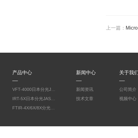
上一篇：
Micro
产品中心
新闻中心
关于我
VFT-4000日本分光JASCO佳司科振动圆二色测定装置
新闻资讯
公司简介
IRT-5X日本分光JASCO佳司科光学/红外显微镜
技术文章
视频中心
FTIR-4X/6X/8X分光JASCO傅立叶变换红外光谱仪FTIR系列