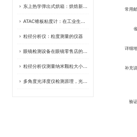
东上热学弹出式烘箱：烘焙新宠，让你爱上烘焙的乐趣
常用
ATAC锥板粘度计：在工业生产中的重要应用
粒径分析仪：粒度测量的仪器
详细
眼镜检测设备在眼镜零售店的应用
粒径分析仪测量纳米颗粒大小的工具！
补充
多角度光泽度仪检测原理，光学投射反射原理材料表面光泽度数值分析解析
验