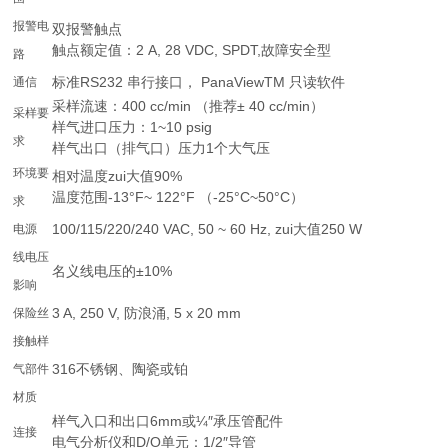
报警电
双报警触点
触点额定值：2 A, 28 VDC, SPDT,故障安全型
路
标准RS232 串行接口， PanaViewTM 只读软件
通信
采样流速：400 cc/min （推荐± 40 cc/min）
采样要
样气进口压力：1~10 psig
求
样气出口（排气口）压力1个大气压
环境要
相对温度zui大值90%
温度范围-13°F~ 122°F （-25°C~50°C）
求
100/115/220/240 VAC, 50 ~ 60 Hz, zui大值250 W
电源
线电压
名义线电压的±10%
影响
3 A, 250 V, 防浪涌, 5 x 20 mm
保险丝
接触样
316不锈钢、陶瓷或铂
气部件
材质
样气入口和出口6mm或¼″承压管配件
连接
电气分析仪和D/O单元：1/2″导管