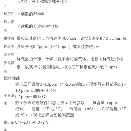
＜2秒，对于90%阶梯变化量
间
＜读数的3%/年
稳定性
压力影
＜读数的 0.2%/mm Hg
响
采校流速影响，当流速为400 cc/min时,流速变化40 cc/min,氧
采样流
含量变化0.2ppm（0~10ppm）或者读数的2%
速影响
背景气
样气必须干净、干燥并且不含可燃气体。用相同样气进行标
变化影
定，以获得*的检测结果。标准工厂标定值氮中氧 5 ppm
响
操作性能
标准工厂设置0~10ppm（4~20mA输出）现场可选择范围0.1~
10 ppm O2的任何部分
测量范
0.1ppm~ 99% O2
数字仪表通过软件组态可显示下列参数：– 氧含量（ppm
围
或%） – 温度 （°F 或 °C） – 传感器 （mV） – CJC温度（°F
或 °C） • 现场选择自动检测范围
0/4~20 mA, 0~2 V
输出范
围