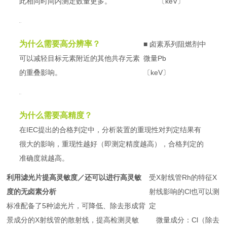
此相同时间内测定数量更多。
〔keV〕
为什么需要高分辨率？
■ 卤素系列阻燃剂中
可以减轻目标元素附近的其他共存元素
微量Pb
的重叠影响。
〔keV〕
为什么需要高精度？
在IEC提出的合格判定中，分析装置的重现性对判定结果有
很大的影响，重现性越好（即测定精度越高），合格判定的
准确度就越高。
利用滤光片提高灵敏度／还可以进行高灵敏
受X射线管Rh的特征X
度的无卤素分析
射线影响的Cl也可以测
标准配备了5种滤光片，可降低、除去形成背
定
景成分的X射线管的散射线，提高检测灵敏
微量成分：Cl（除去