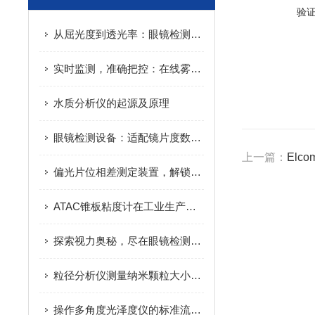
验
从屈光度到透光率：眼镜检测设备全参数测量功能与操作规范详解
实时监测，准确把控：在线雾度仪助力透明材料质量控制
水质分析仪的起源及原理
眼镜检测设备：适配镜片度数 / 散光 / 透光率多参数检测
上一篇：
Elc
偏光片位相差测定装置，解锁光学性能新奥秘
ATAC锥板粘度计在工业生产中的应用
探索视力奥秘，尽在眼镜检测设备：一键解锁清晰视界秘密
粒径分析仪测量纳米颗粒大小的工具！
操作多角度光泽度仪的标准流程与技巧：确保高光泽和低光泽样品测量准确