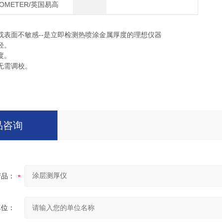
COMETER/英国易高
或表面不敏感--是立即检测热喷涂金属厚度的理想仪器
轻。
度。
无需调校。
。
品咨询
产品：
单位：