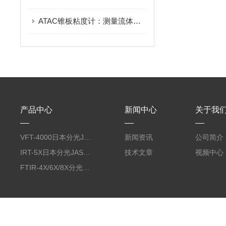
ATAC锥板粘度计：测量流体粘度的仪器
产品中心
新闻中心
关于我
VFT-4000日本分光JASCO佳司科振动圆二色测定装置
新闻资讯
公司简介
IRT-5X日本分光JASCO佳司科光学/红外显微镜
技术文章
视频中心
FTIR-4X/6X/8X分光JASCO傅立叶变换红外光谱仪FTIR系列