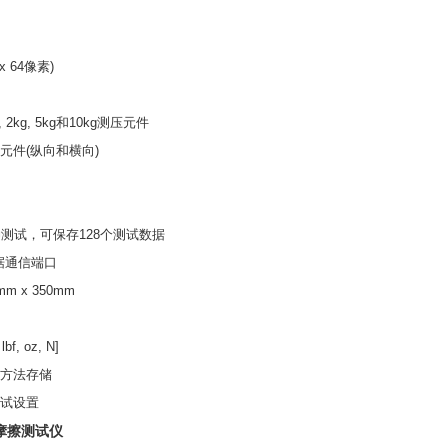
x 64
像素
)
, 2kg, 5kg
和
10kg
测压元件
元件
(
纵向和横向
)
伸测试，可保存
128
个测试数据
据通信端口
mm x 350mm
 lbf, oz, N]
方法存储
试设置
摩擦测试仪