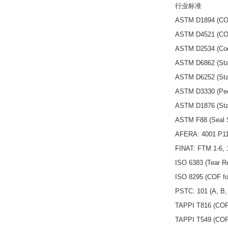
行业标准
ASTM D1894 (COF 
ASTM D4521 (COF 
ASTM D2534 (Coeff
ASTM D6862 (Stan
ASTM D6252 (Stand
ASTM D3330 (Peel
ASTM D1876 (Stan
ASTM F88 (Seal St
AFERA: 4001 P1
FINAT: FTM 1-6, 
ISO 6383 (Tear Re
ISO 8295 (COF for
PSTC: 101 (A, B, 
TAPPI T816 (COF 
TAPPI T549 (COF f