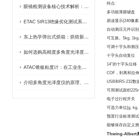
特点
:
眼镜检测设备核心技术解析：光学参数测量、抗冲击测试与透光率检测原理
多功能薄膜键盘
易读显示
(240
像素
ETAC SIR13绝缘劣化测试系统在电力行业的应用实践：提升设备安全运行水平的得力助手
自动测压元件识别
东上热学弹出式烘箱：烘焙新宠，让你爱上烘焙的乐趣
可互换。
5kg, 1kg
可调十字头和测压
如何选购高精度多角度光泽度仪？测量角度、量程与选型要点全攻略
十字头自动复位
14″
的十字头位移
ATAC锥板粘度计：在工业生产中的重要应用
COF
，剥离和拉
USB
和
RS-232
数
介绍多角度光泽度仪的原理、构成和应用
可用测试面积
225
电子过行程开关
可选力单位
[g, kg,
预置行业标准测试
能够保存自定义测
Thwing-Albert