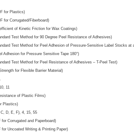
for Plastics)
for Corrugated/Fiberboard)
icient of Kinetic Friction for Wax Coatings)
dard Test Method for 90 Degree Peel Resistance of Adhesives)
ard Test Method for Peel Adhesion of Pressure-Sensitive Label Stocks at a
 Adhesion for Pressure Sensitive Tape 180°)
dard Test Method for Peel Resistance of Adhesives – T-Peel Test)
rength for Flexible Barrier Material)
1
10, 11
sistance of Plastic Films)
 Plastics)
C, D, E, F), 4, 15, 55
for Corrugated and Paperboard)
or Uncoated Writing & Printing Paper)