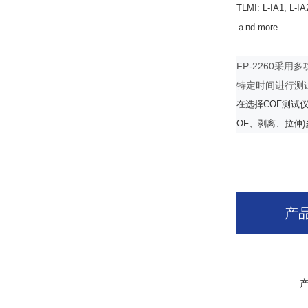
TLMI: L-IA1, L-IA
ａnd more…
FP-2260
特定时间进行测
在选择
COF
测试
OF
、剥离、拉伸
)
产