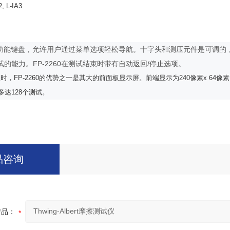
2, L-IA3
采用多功能键盘，允许用户通过菜单选项轻松导航。十字头和测压元件是可调
试的能力。
FP-2260在测试结束时带有自动返回/停止选项。
仪时，
FP-2260
的优势之一是其大的前面板显示屏。前端显示为
240
像素
x 64
像素
多达
128
个测试。
品咨询
产品：