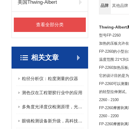
美国Thwing-Albert
品牌
其他品牌
查看全部分类
Thwing-Albert
型号FP-2260
加热的压板允许在
FP-2260
的小型台
相关文章
温度范围
:21℃
到
1
FP-2260
加热压板
它的设计目的是为
粒径分析仪：粒度测量的仪器
FP-2260
可以测量
的轻型拉伸测试。
测色仪在工程塑胶行业中的应用
2260 - 2100
多角度光泽度仪检测原理，光学投射反射原理材料表面光泽度数值分析解析
FP-2260
摩擦剥离
2260 - 2200
眼镜检测设备新升级，高科技助力眼镜行业迈向新高度！
FP-2260
摩擦剥离