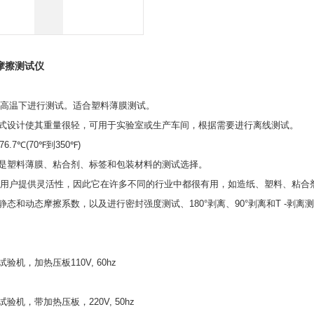
摩擦测试仪
高温下进行测试。适合塑料薄膜测试。
式设计使其重量很轻，可用于实验室或生产车间，根据需要进行离线测试。
76.7℃(70℉
到
350℉)
是塑料薄膜、粘合剂、标签和包装材料的测试选择。
用户提供灵活性，因此它在许多不同的行业中都很有用，如造纸、塑料、粘合
静态和动态摩擦系数，以及进行密封强度测试、
180°
剥离、
90°
剥离和
T -
剥离测
试验机，加热压板
110V, 60hz
试验机，带加热压板，
220V, 50hz