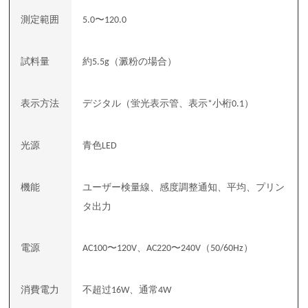
測定範囲
〜
5.0
120.0
試料量
約
（澱粉の場合）
5.5g
表示方法
デジタル（蛍光表示管、表示
小桁
）
*
0.1
光源
青色
LED
機能
ユーザー検量線、感度調整通知、平均、プリン
タ出力
電源
〜
、
〜
（
）
AC100
120V
AC220
240V
50/60Hz
消費電力
不超过
、通常
16W
4W