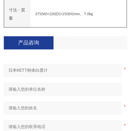
寸法・質
、
375(W)×220(D)×250(H)mm
7.0kg
量
产品咨询