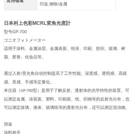
应用领域
印染,钢铁/金属
日本村上色彩MCRL変角光度計
型号GP-700
ゴニオフォトメーター
适用于涂料、金属涂层、金属表面、纸张、印刷、纺织、玻璃、树
脂、胶卷、化妆品等。
通过入射
受光角自动控制提高了工作性能。深度感、透明感、高级
/
感、质感、手感等定量化
。
本仪器（
型）是用于了解反射、透射体的光学特性的装置。可
GP-700
以测定金属、涂装面、塑料、印刷面、纸、织物等的反射光分布，也
可以测定玻璃、液体、玻璃纸等的透射光分布，还可以测定混浊物。
用途
涂料相关