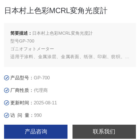
日本村上色彩MCRL変角光度計
简要描述：
日本村上色彩MCRL変角光度計
型号GP-700
ゴニオフォトメーター
适用于涂料、金属涂层、金属表面、纸张、印刷、纺织、玻
璃、树脂、胶卷、化妆品等。
产品型号：
GP-700
厂商性质：
代理商
更新时间：
2025-08-11
访 问 量：
990
产品咨询
联系我们