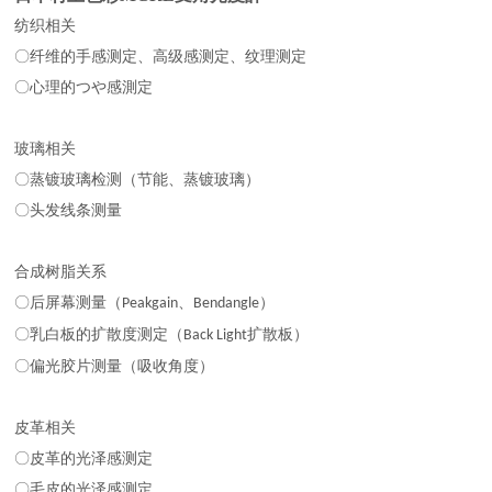
纺织相关
〇纤维的手感测定、高级感测定、纹理测定
〇心理的つや感測定
玻璃相关
〇蒸镀玻璃检测（节能、蒸镀玻璃）
〇头发线条测量
合成树脂关系
〇后屏幕测量（
、
）
Peakgain
Bendangle
〇乳白板的扩散度测定（
扩散板）
Back Light
〇偏光胶片测量（吸收角度）
皮革相关
〇皮革的光泽感测定
〇毛皮的光泽感测定