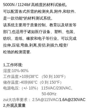
5000N / 1124lbf
高精度的材料试验机
,
可以配置各式所需的检测夹具
,
附件
,
和软件
,
是一款功能*的材料测试系统。
该系统主要用于质量控制、教育以及研发等
部门
,
也适用于诸如医疗设备、塑料、包装、
纺织、造纸、橡胶和电子等行业。可以完成
拉伸
,
压缩
,
弯曲
,
剥离
,
剪切
,
剥插力
,
蠕变/
松弛的检测需要
.
1,
工作环境:
湿度:10%-90%
工作温度:+10到38
°
C
（50 到 100
°
F
）
储存温度:
-
40
到66
°
C（0
到 15
0
°
F
）
电源电压:（+/- 10%） 115VAC/230VAC,
50-60Hz
zui大功率要求： 2.5A@115VAC/
1.6A@230VAC
2
,
外观及重量