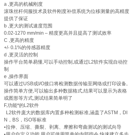
a ,
更高的机械刚度
滚珠丝杆伺服技术及软件刚度补偿系统为位移测量的高精度
提供了保证
b ,
更大的测试速度范围
0.0
2
-
1270 mm/min –
精度更高并且提高了测试效率
C ,
更高的精度
+/- 0.1%
的传感器精度
d ,
更灵活的控制
操作平台简单易懂
,
可以手动控制
,
或通过L2软件实现自动控
制
e ,
操作界面
可以通过USB或I/O接口将检测数据传输至网络或打印设备
,
操作简单方便
,
可以输出多种数据格式
,
结果可以显示为表格
或图形等方式
,
测试结果简单明了
F
,
功能*的L2软件
L2
软件庞大的数据库内置多种检测标准
,
涵盖了ASTM，DI
N，BS，ISO等标准
•
拉伸、压缩、撕裂、剥离、摩擦和弯曲测试的测试向导
•
用户自定义功能
,
用户可使用简单的内部指令
,
快速建立多步