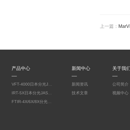
上一篇：
MarV
产品中心
新闻中心
关于我
VFT-4000日本分光JASCO佳司科振动圆二色测定装置
新闻资讯
公司简介
IRT-5X日本分光JASCO佳司科光学/红外显微镜
技术文章
视频中心
FTIR-4X/6X/8X分光JASCO傅立叶变换红外光谱仪FTIR系列