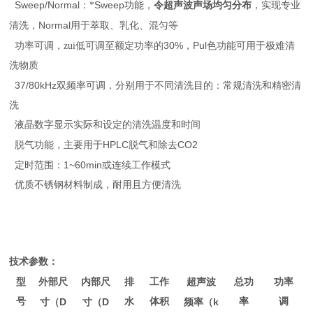
Sweep/Normal
Sweep
：*
功能，
令超声波声场均匀分布
，实现专业
Normal
清洗，
用于萃取、乳化、混匀等
30%
Pul色
功率可调，zui低可调至额定功率的
，
功能可用于极难清
洗物质
37/80kHz
双频率可调，分别用于不同清洗目的：常规清洗和精密清
洗
液晶数字显示实际和设定的清洗温度和时间
HPLC
CO2
脱气功能，主要用于
脱气和除去
1~60min
定时范围：
或连续工作模式
优质不锈钢材料制成，耐用且方便清洗
技术参数：
型
外部尺
内部尺
排
工作
超声波
总功
功率
号
（D
（D
水
体积
（k
率
调
寸
寸
频率