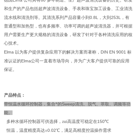
Elma
60
德国
公司具有
多年制造、生产超声波清洗设备的历史。研发
和生产的产品包括超声波清洗设备、手表和珠宝加工设备、工业清洗
0.8L
253L
流水线和清洗剂等。其清洗系列产品容量小到
，大到
，有
普通型和加热型，也有多频率、功率可调的超声波清洗器，并可根据
用户需要生产更大规格的清洗设备，研发了针对于各种清洗应用的核
心技术。
Elma
DIN EN 9001
以为客户提供复杂应用下的解决方案而著称，
标
Elma
准认证的
公司一直着市场导向，并为广大客户提供可靠的应用
保证。
产品特点：
Sweep
带恒温水循环控制器，集合*的
清洗、脱气、萃取、调频等功
能。
150
多种水循环控制器可供选择，zui高温度可稳定在
℃
0.02
恒温，温度精度高达±
℃，满足高精度控温操作需求