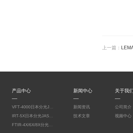
上一篇：
LEM
产品中心
新闻中心
关于我
VFT-4000日本分光JASCO佳司科振动圆二色测定装置
新闻资讯
公司简介
IRT-5X日本分光JASCO佳司科光学/红外显微镜
技术文章
视频中心
FTIR-4X/6X/8X分光JASCO傅立叶变换红外光谱仪FTIR系列