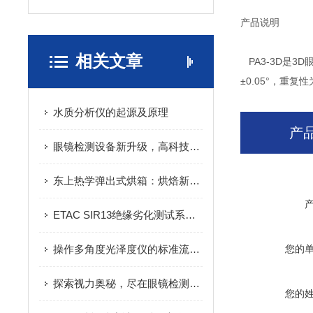
产品说明
相关文章
PA3-3D是3
±0.05°，重
水质分析仪的起源及原理
产
眼镜检测设备新升级，高科技助力眼镜行业迈向新高度！
东上热学弹出式烘箱：烘焙新宠，让你爱上烘焙的乐趣
ETAC SIR13绝缘劣化测试系统在电力行业的应用实践：提升设备安全运行水平的得力助手
操作多角度光泽度仪的标准流程与技巧：确保高光泽和低光泽样品测量准确
您的
探索视力奥秘，尽在眼镜检测设备：一键解锁清晰视界秘密
您的