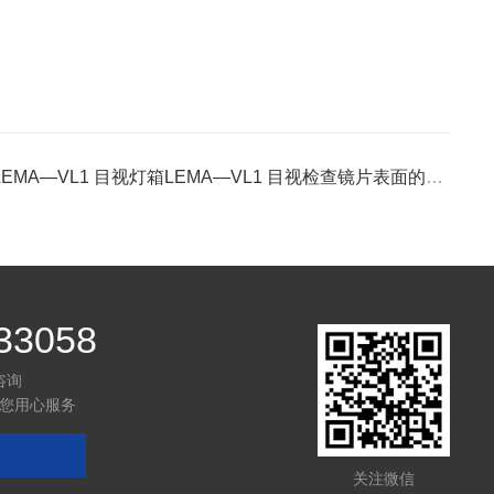
LEMA—VL1 目视灯箱LEMA—VL1 目视检查镜片表面的缺陷
33058
咨询
您用心服务
关注微信