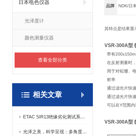
日本电色仪器
品牌
NDK/日
光泽度计
其特点是结果显示
颜色测量仪器
VSR-300A
带有200x15
查看全部分类
在反射测量时，
用于对铅珊、
射率
通过滤光片快
相关文章
通过滤光片快
可以在Y范围内
ETAC SIR13绝缘劣化测试系统：电力行业的高效绝缘诊断工具
VSR-300A
光泽之美，科学呈现：多角度光泽度仪助力提升产品外观品质检测水平