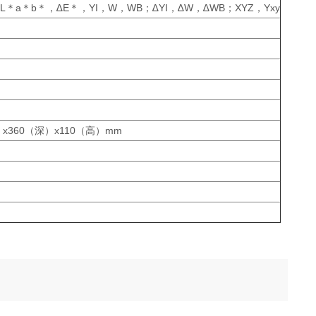
＊a＊b＊，∆E＊，YI，W，WB；∆YI，∆W，∆WB；XYZ，Yxy
x360（深）x110（高）mm