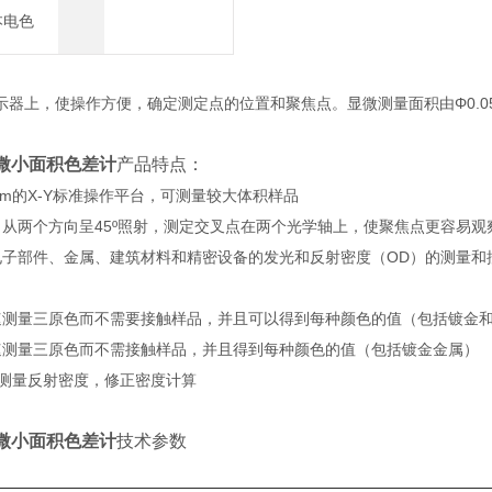
本电色
器上，使操作方便，确定测定点的位置和聚焦点。显微测量面积由Φ0.05m
型 微小面积色差计
产品特点：
0mm的X-Y标准操作平台，可测量较大体积样品
从两个方向呈45º照射，测定交叉点在两个光学轴上，使聚焦点更容易观
电子部件、金属、建筑材料和精密设备的发光和反射密度（OD）的测量和
速测量三原色而不需要接触样品，并且可以得到每种颜色的值（包括镀金
速测量三原色而不需接触样品，并且得到每种颜色的值（包括镀金金属）
测量反射密度，修正密度计算
型 微小面积色差计
技术参数