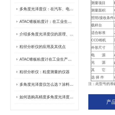
测量项目
多角度光泽度仪：在汽车、电子和塑料行业的关键应用，确保产品外观的一致性与美观性
测量面积
照明/接收条件
ATAC锥板粘度计：在工业生产中的重要应用
载样台
适合标准
介绍多角度光泽度仪的原理、构成和应用
CCD相机
粒径分析仪的应用及其优点
外形尺寸
电 源
ATAC锥板粘度计在工业生产中的应用
光 源
其 它
粒径分析仪：粒度测量的仪器
选 择 件
注：此型号的准
多角度光泽度仪怎么选？涂料塑胶检测的角度与量程选型指南
如何选购高精度多角度光泽度仪？测量角度、量程与选型要点全攻略
产