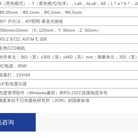
B（黑色模式），Y（黄色模式/光泽），Lab，∆Lab，∆E；L＊a＊b＊，∆L
Φ0.05mm，Φ0.1mm，Φ0.2mm，Φ0.5mm
45º- 0º方法，45º照明-垂直光接收
200mmx15mm （X: 120mm，Y: 90mm，Z: 50mm）
JIS Z 8722, ASTM E 308
彩色CCD相机
光学单元：360（宽）x360（深）x460（高）mm；测量单元：350（宽）
AC电源，90W
卤素灯，12V/4A
14"彩色显示器
色度管理软件（Windows兼容）和RS-232C连接电缆等等
确度来自于日本颜色研究所（JCRI）的国家标准
品咨询