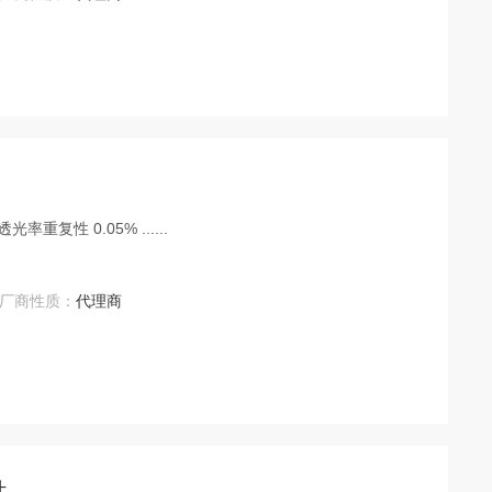
产地类别 进口 产品种类 自动 价格区间 面议 透光率重复性 0.05% ......
厂商性质：
代理商
计