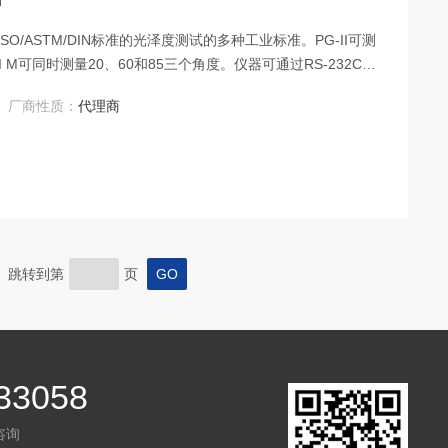
II M可同时测量20、60和85三个角度。仪器可通过RS-232C端
控制。
厂商性质：
代理商
页 跳转到第
页
33058
咨询