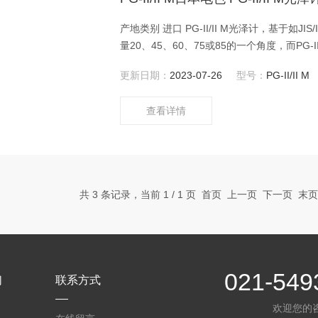
产地类别 进口 PG-II/II M光泽计，基于如JIS/ISO/ASTM/DIN标准的光泽度测试的多种工业标准。PG-II可测
量20、45、60、75或85的一个角度，而PG-
口连接到类似电脑的外部单元从而进行远程
更新日期：
2023-07-26
型号：
PG-II/II M
查看详情
共 3 条记录，当前 1 / 1 页 首页 上一页 下一页 末
021-549
们
联系方式
欢迎您的