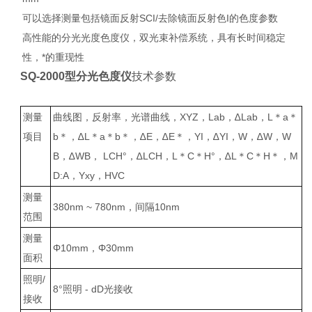
可以选择测量包括镜面反射SCI/去除镜面反射色I的色度参数
高性能的分光光度色度仪，双光束补偿系统，具有长时间稳定
性，*的重现性
SQ-2000型分光色度仪
技术参数
测量
曲线图，反射率，光谱曲线，XYZ，Lab，∆Lab，L＊a＊
项目
b＊，∆L＊a＊b＊，∆E，∆E＊，YI，∆YI，W，∆W，W
B，∆WB， LCH°，∆LCH，L＊C＊H°，∆L＊C＊H＊，M
D:A，Yxy，HVC
测量
380nm ~ 780nm，间隔10nm
范围
测量
Φ10mm，Φ30mm
面积
照明/
8°照明 - dD光接收
接收