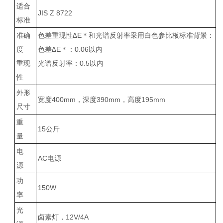
适合
JIS Z 8722
标准
准确
色差重现性∆E＊和光谱反射率采用白色参比板标准背景：
度
色差∆E＊：0.06以内
重现
光谱反射率：0.5以内
性
外形
宽度400mm，深度390mm，高度195mm
尺寸
重
15公斤
量
电
AC电源
源
功
150W
率
光
卤素灯，12V/4A