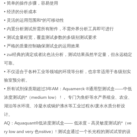
• 简单的操作步骤，容易使用
• 经济的分析成本
• 灵活的运用范围和*的可移动性
• 内置分析测试所需所有附件，不需外界分析工具即可进行
• 测试盒量程宽，覆盖测试参数的多级别测试要求
• 严格的质量控制确保测试盒的运用效果
• zui经典的滴定或者比色法分析，测试结果虽然半定量，但永远稳定
可靠。
• 不仅适合于各种工业等领域的环境等分析，也非常适用于各级别实
验室预分析。
• 所有试剂保质期超过3年AM：Aquamerck ®通用型测试盒——中低
浓度测试的*（medium low） ! ， 专门为鱼虾等水产养殖业、农业、
湖泊等水环境、冷凝水或锅炉沸水等工业过程水/废水水质分析设
计。
AQ：Aquaquant®低浓度测试盒—— 低浓度－高灵敏度测试的*（ve
ry low and very 色nsitive）! 测试盒通过一个长光程的测试试管的设