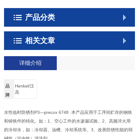
产品分类
相关文章
详细介绍
品
Henkel/汉
高
牌
水性临时防锈剂P3—precox 6748 ·本产品应用于工序间贮存的钢铁
和铸铁件的钝化。如：1、空心工件的水渗漏试验。2、高频淬火用
的冷却水，如：冷却器、油槽、冷却系统等。3、改善防锈性能的弱
碱性（近中性）清洗剂。