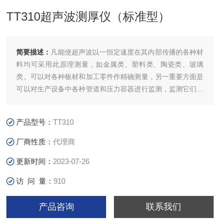
TT310超声波测厚仪（标准型）
简要描述：
凡能使超声波以一恒定速度在其内部传播的各种材
料均可采用此原理测量，如金属类、塑料类、陶瓷类、玻璃
类。可以对各种板材和加工零件作精确测量，另一重要方面是
可以对生产设备中各种管道和压力容器进行监测，监测它们在
使用过程中受腐蚀后的减薄程度。广泛应用于石油、化工、冶
金、造船、航空、航天等各个领域。 TT310超声波测厚仪，
产品型号：
TT310
在TT300测厚仪基础上减少了部分功能，在功能和技术参数上
是介于TT100和TT300之间的一款中档测厚仪。
厂商性质：
代理商
更新时间：
2023-07-26
访 问 量：
910
产品咨询
联系我们