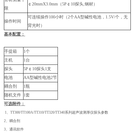
￠20mmX3.0mm（5P￠10探头,钢材）
限
可连续操作100小时（2个AA型碱性电池，1.5V/个，无
操作时间
背光时）
基本配置：
手提箱
1个
主机
1台
探头
5P￠10探头1支
电池
AA型碱性电池2节
耦合剂
1瓶
随机文件
1套
可选附件：
1、TT300/TT100A/TT310/TT320/TT340系列超声波测厚仪探头参数
2、耦合剂
3、通讯软件