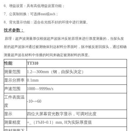
6、增益设置：具有高低增益设置功能；
7、公英制转换：可选择mm或inch；
8、背光显示功能：适合在光线不好的环境中进行测量。
技术参数：
原理：超声波测量厚仪根据超声波脉冲反射原理来进行厚度测量的，当探头发
射的超声波脉冲通过被测物体到达材料分界面时，脉冲被反射回探头，通过精确
测量超声波在材料中传播的时间来确定被测材料的厚度。
性能
TT310
测量范围
1.2—300mm（钢，由探头决定）
显示分辨率
0.1mm
声速范围
1000—9999m/s
工件表面温
-10~+60
度
显示
四位大屏幕背光数字显示，可调对比度
测量精度
+_（1%H+0.1）mm, H为实际厚度值
管材测量下