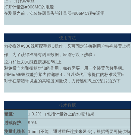
上， 并拧紧螺丝
打开计量器#906MC的电源
在测量之前，安装好测量头的计量器#906MC须先调零
使用方法
力变换器#906既可配手柄C操作，又可固定连接到用户特殊装置上操
作。为了获得准确有测量数据，应遵守以下步骤：
拉力和压力只能直接加在B轴上
避免横向力和扭矩对轴的作用，如有需要，用一个装置代替手柄。
用M5/M6螺纹能拧紧力传递轴B，可以替代厂家提供的标准装置E
对于在清洁环境里的高精度测量仪，力传递轴B上的垫片须拆下
技术数据
精度:
± 0.2% （包括计量器上的zui后结果
过载保护:
99%
测量电缆长
1.5m (不能，通过插座连接来延长)，根据需要可提供特