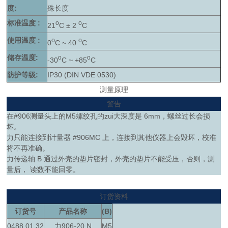
度:
殊长度
标准温度 :
o
o
21
C ± 2
C
使用温度 :
o
o
0
C ~ 40
C
储存温度:
o
o
-30
C ~ +85
C
防护等级:
IP30 (DIN VDE 0530)
测量原理
警告
在#906测量头上的M5螺纹孔的zui大深度是 6mm，螺丝过长会损
坏。
力只能连接到计量器 #906MC 上，连接到其他仪器上会毁坏，校准
将不再准确。
力传递轴 B 通过外壳的垫片密封，外壳的垫片不能受压，否则，测
量后， 读数不能回零。
订货资料
订货号
产品名称
(B)
0488.01.32
力906-20 N
M5