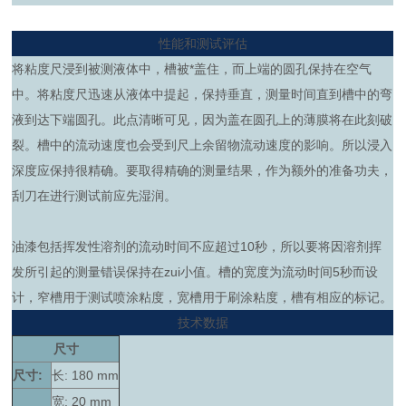
性能和测试评估
将粘度尺浸到被测液体中，槽被*盖住，而上端的圆孔保持在空气
中。将粘度尺迅速从液体中提起，保持垂直，测量时间直到槽中的弯
液到达下端圆孔。此点清晰可见，因为盖在圆孔上的薄膜将在此刻破
裂。槽中的流动速度也会受到尺上余留物流动速度的影响。所以浸入
深度应保持很精确。要取得精确的测量结果，作为额外的准备功夫，
刮刀在进行测试前应先湿润。
油漆包括挥发性溶剂的流动时间不应超过10秒，所以要将因溶剂挥
发所引起的测量错误保持在zui小值。槽的宽度为流动时间5秒而设
计，窄槽用于测试喷涂粘度，宽槽用于刷涂粘度，槽有相应的标记。
技术数据
尺寸
尺寸:
长: 180 mm
宽: 20 mm