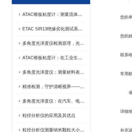
ATAC锥板粘度计：测量流体粘度的仪器
您的
ETAC SIR13绝缘劣化测试系统在电力行业的应用实践：提升设备安全运行水平的得力助手
您的
多角度光泽度仪检测原理，光学投射反射原理材料表面光泽度数值分析解析
联系
ATAC锥板粘度计：在工业生产中的重要应用
多角度光泽度仪：测量材料表面光泽度的全面解决方案
常用
精准检测，守护清晰视界——智能眼镜检测设备全解析
多角度光泽度仪：在汽车、电子和塑料行业的关键应用，确保产品外观的一致性与美观性
详细
粒径分析仪的应用及其优点
粒径分析仪测量纳米颗粒大小的工具！
补充