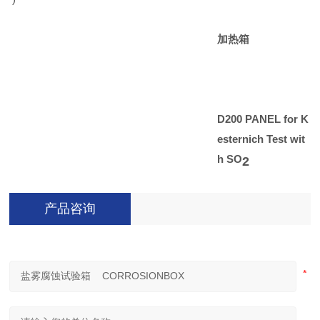
加热箱
D200 PANEL for K
esternich Test wit
h SO
2
产品咨询