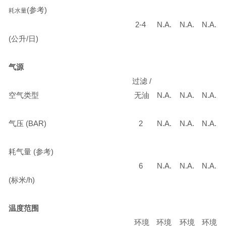
(
参考
)
耗水量
2-4
N.A.
N.A.
N.A.
(
公升
/
日
)
气源
过滤
/
空气类型
无油
N.A.
N.A.
N.A.
气压
(BAR)
2
N.A.
N.A.
N.A.
耗气量
(
参考
)
6
N.A.
N.A.
N.A.
(
标米
/h)
温度范围
环境
环境
环境
环境