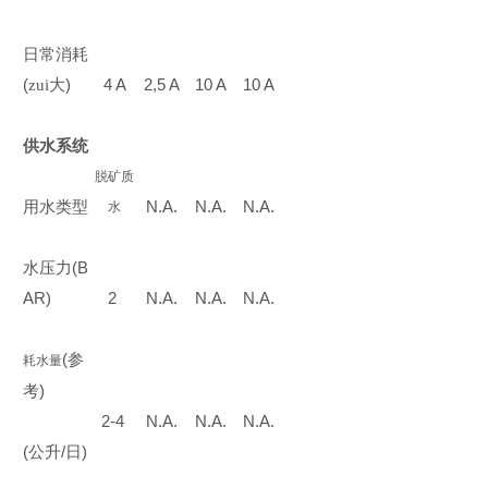
日常消耗
(
zui大
)
4 A
2,5 A
10 A
10 A
供水系统
脱矿质
用水类型
N.A.
N.A.
N.A.
水
水压力
(B
AR)
2
N.A.
N.A.
N.A.
(
参
耗水量
考
)
2-4
N.A.
N.A.
N.A.
(
公升
/
日
)