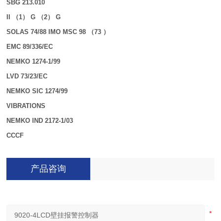
SBG 213.010
II （1） G （2） G
SOLAS 74/88 IMO MSC 98 （73 ）
EMC 89/336/EC
NEMKO 1274-1/99
LVD 73/23/EC
NEMKO SIC 1274/99
VIBRATIONS
NEMKO IND 2172-1/03
CCCF
产品咨询