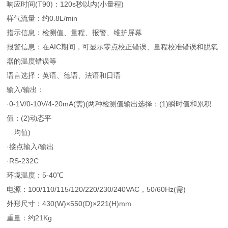
响应时间(T90)：120s秒以内(小量程)
样气流量：约0.8L/min
指示信息：检测值、量程、报警、维护屏幕
报警信息：在AIC期间，可显示零点校正错误、量程校准错误和脱氧
器的温度错误等
语言选择：英语、德语、法语和日语
输入/输出：
·0-1V/0-10V/4-20mA(需)(两种检测值输出选择：(1)瞬时值和累积
值；(2)动态平
均值)
·接点输入/输出
·RS-232C
环境温度：5-40℃
电源：100/110/115/120/220/230/240VAC，50/60Hz(需)
外形尺寸：430(W)×550(D)×221(H)mm
重量：约21Kg