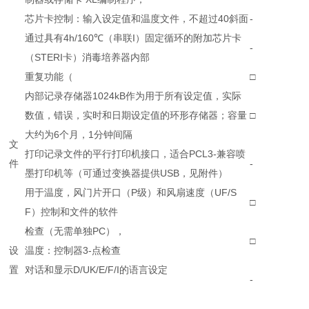
芯片卡控制：输入设定值和温度文件，不超过40斜面
-
通过具有4h/160℃（串联I）固定循环的附加芯片卡
-
（STERI卡）消毒培养器内部
重复功能（
□
内部记录存储器1024kB作为用于所有设定值，实际
数值，错误，实时和日期设定值的环形存储器；容量
□
大约为6个月，1分钟间隔
文
打印记录文件的平行打印机接口，适合PCL3-兼容喷
件
-
墨打印机等（可通过变换器提供USB，见附件）
用于温度，风门片开口（P级）和风扇速度（UF/S
□
F）控制和文件的
软件
检查（无需单独PC），
□
设
温度：控制器3-点检查
置
对话和显示D/UK/E/F/I的语言设定
-