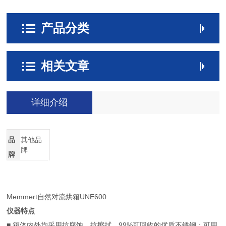
产品分类
相关文章
详细介绍
品
其他品
牌
牌
Memmert自然对流烘箱UNE600
仪器特点
■ 箱体内外均采用抗腐蚀、抗擦拭、99%可回收的优质不锈钢；可用