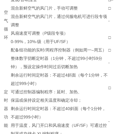
混合新鲜空气的风门片，手动可调整
□
空
混合新鲜空气的风门片，通过伺服电机可进行段专项
气
-
调整
循
风扇速度可调整（P级段专项）
环
□
0-99%，10%-级（用于UF/SF）
配备组功能的实时/周程序控制器（例如周一–周五）
□
整体数字切断定时器（1分钟，不超过99小时59分
-
钟），预设定操作时间过后切断加热
剩余运行时间定时器：不超过4斜面（每个1分钟，不
超过999小时）
□
定
可通过控制器编制程序：延时、加热、
时
保温或保持设定相关温度和确定冷却；
器
剩余运行时间定时器：不超过40斜面（每个1分钟，
功
不超过999小时）
-
能
用于温度，风门开口和风扇速度（UF/SF）可通过控
制器或存储卡 XL编制程序；