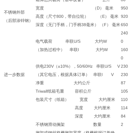
宽度 （D） 毫米
950
不锈钢外部
高度（尺寸800，带自位轮） （E） 毫米
920
（后部涂锌钢）
深度（无门手柄，门手柄38毫米） （F） 毫米
650
240
电气载荷 串联U/S 大约W
0
（加热过程中） 串联I 大约W
160
0
供电230V（±10%），50/60Hz 串联U/S V
230
进一步数据
（其它电压，根据具体订单） 串联I V
230
净重 大约公斤
87
Triwall纸箱毛重 容积公斤
105
包装尺寸（纸箱） 宽度 大约厘米
110
高度 大约厘米
114
深度 大约厘米
84
不锈钢滑动搁架 数量
2
搁架或钢丝格栅搁架宽度（格栅根据订单确