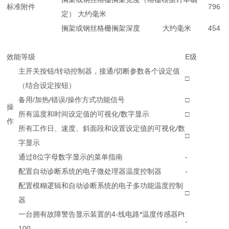
标准附件
796
定） 大约毫米
搁架或钢丝格栅搁架深度 大约毫米
454
效能等级
E级
主开关按钮/转动控制器，接通/切断参数各个设定值
□
（结合设定按钮）
备用/加热/错误/操作方式功能信号
□
操
所有温度和时间设定值的可视化/数字显示
□
作
所有工作日、速度、斜面段和设置设定值的可视化/数
□
字显示
通过8位字母数字显示的菜单指南
-
配置自动诊断系统的电子微处理器温度控制器
-
配置模糊逻辑和自动诊断系统的电子多功能温度控制
□
器
一台拥有故障警告显示装置的4-线电路*温度传感器Pt
-
100