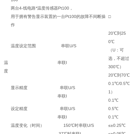
两台4-线电路*温度传感器Pt100，
用于拥有警告显示装置的一台Pt100的故障不间断操
□
作
20℃到25
0℃
温度设定范围 串联U/S
（U：可
选，不超过
温
串联I
300℃）
度
20℃到70℃
0.1℃/0.5℃
显示精度 串联U/S
1）
串联I
0.1℃
设定精度 串联U/S
0.5℃
串联I
0.1℃
温度变化（时间） 150℃时串联U/S
≤±0.25℃
37℃时串联I
≤±0.05℃