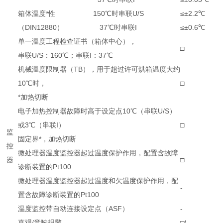
箱体温度*性 150℃时串联U/S
≤±2.2℃
（DIN12880） 37℃时串联I
≤±0.6℃
单一温度工程检查证书（箱体中心），
□
串联U/S：160℃；串联I：37℃
机械温度限制器（TB），用于超过许可烘箱温度大约
10℃时，
□
*加热切断
电子加热控制器故障时高于设定点10℃（串联U/S）
或3℃（串联I）
□
监
固定界*，加热切断
控
微处理器温度监控器起过温度保护作用，配置含故障
器
□
诊断装置的Pt100
微处理器温度监控器起过温度和欠温度保护作用，配
-
置含故障诊断装置的Pt100
温度监控带自动连接设定点（ASF）
-
直观/音响报警
□/-