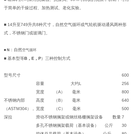
于简单的干燥过程、加热测试、老化实验。
■ 14升至749升共8种尺寸，自然空气循环或气轮机驱动通风两种形
式，不锈钢门或玻璃门。
：自然
■
N
空气循环
■ 基本型等
B，E，P
）三种控制方式
型号尺寸
600
容量 大约L
256
宽度 （A） 毫米
800
不锈钢内部
高度 （B） 毫米
640
（ASTM304），
宽度 （C） 毫米
500
深拉
滑动不锈钢搁架或钢丝格栅搁架设备 数量
7
多孔不锈钢搁架载荷（基本设备） 公斤
30
箱体总共载荷（基本设备） 公斤
80