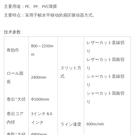
主要用途：
、
、
薄膜
PE
PP
PVC
主要特点：采用子帧水平移动的扇区驱动器方式。
技术参数
レザーカット直線切
～
800
2250m
有効巾
り
m
レザーカット屈曲切
スリット方
り
ロール面
式
シャーカット直線切
2400mm
長
り
シャーカット屈曲切
巻出
大径
Φ
*
1000mm
り
巻出コア
インチ＆
3
6
内径
インチ
ライン速度
600m/min
巻取
大径
Φ
*
800mm