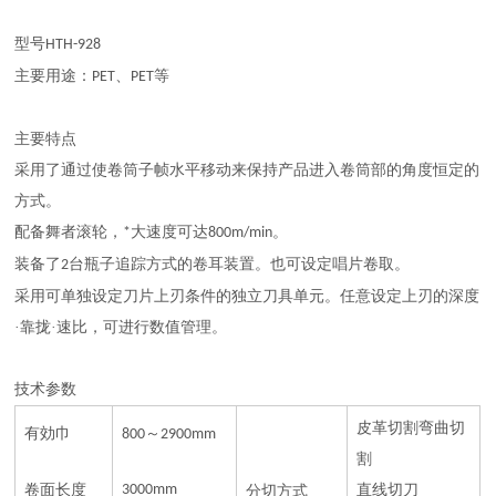
型号
HTH-928
主要用途：
、
等
PET
PET
主要特点
采用了通过使卷筒子帧水平移动来保持产品进入卷筒部的角度恒定的
方式。
配备舞者滚轮，
大速度可达
。
*
800m/min
装备了
台瓶子追踪方式的卷耳装置。也可设定唱片卷取。
2
采用可单独设定刀片上刃条件的独立刀具单元。任意设定上刃的深度
·靠拢·速比，可进行数值管理。
技术参数
皮革切割弯曲切
有効巾
～
800
2900mm
割
卷面长度
3000mm
直线切刀
分切方式