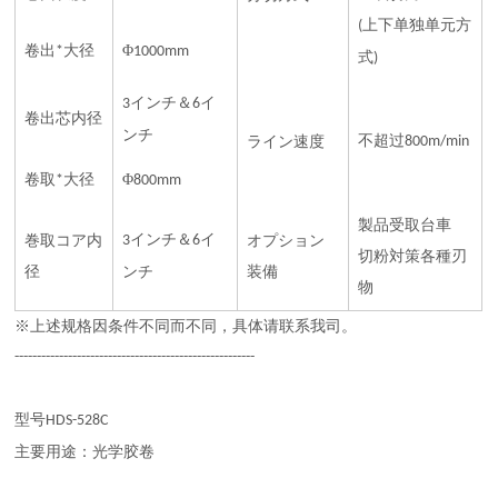
上下单独单元方
(
卷出
大径
Φ
*
1000mm
式
)
インチ＆
イ
3
6
卷出芯内径
ンチ
不超过
ライン速度
800m/min
卷取
大径
Φ
*
800mm
製品受取台車
インチ＆
イ
巻取コア内
3
6
オプション
切粉対策各種刃
径
ンチ
装備
物
※上述规格因条件不同而不同，具体请联系我司。
------------------------------------------------------
型号
HDS-528C
主要用途：光学胶卷