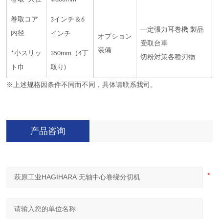
巻取コア
インチ＆
3
6
一定張力耳巻機
製品
内径
インチ
オプション
受取台車
装備
小スリッ
（
丁
*
350mm
4
切粉対策各種刃物
ト巾
取り
)
※上述规格因条件不同而不同，具体请联系我司。
产品咨询