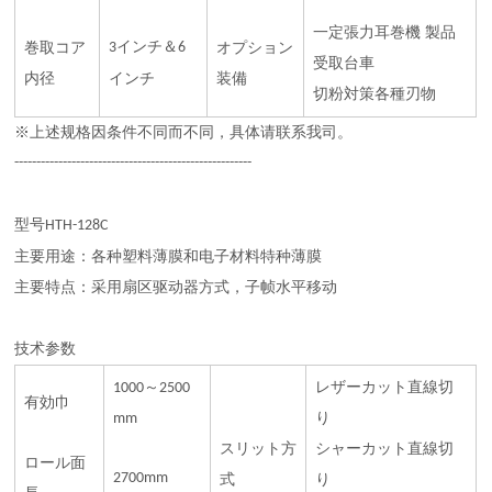
一定張力耳巻機
製品
インチ＆
巻取コア
3
6
オプション
受取台車
内径
インチ
装備
切粉対策各種刃物
※
上述规格因条件不同而不同，具体请联系我司。
------------------------------------------------------
型号
HTH-128C
主要用途：各种塑料薄膜和电子材料特种薄膜
主要特点：采用扇区驱动器方式，子帧水平移动
技术参数
～
レザーカット直線切
1000
2500
有効巾
り
mm
スリット方
シャーカット直線切
ロール面
2700mm
式
り