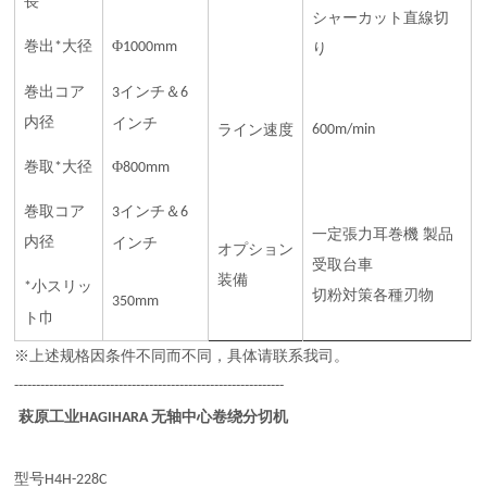
長
シャーカット直線切
巻出
大径
Φ
*
1000mm
り
巻出コア
インチ＆
3
6
内径
インチ
ライン速度
600m/min
巻取
大径
Φ
*
800mm
巻取コア
インチ＆
3
6
一定張力耳巻機
製品
内径
インチ
オプション
受取台車
装備
小スリッ
*
切粉対策各種刃物
350mm
ト巾
※上述规格因条件不同而不同，具体请联系我司。
--------------------------------------------------------------
萩原工业
无轴中心卷绕分切机
HAGIHARA
型号
H4H-228C