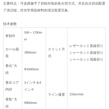
主要特点：可选择施予了切粉对策的各分切方式。并且在分切后配置
了清洁辊，对光学系统材料的清洁装置完备。
技术参数
～
500
1700m
有効巾
m
レザーカット直線切り
ロール面
スリット方
1800mm
シャーカット直線切り
長
式
シャーカット屈曲切り
巻出
大
*
Φ
1000mm
径
巻出コア
インチ＆
3
6
内径
インチ
ライン速度
150m/min
巻取
大
*
Φ
800mm
径