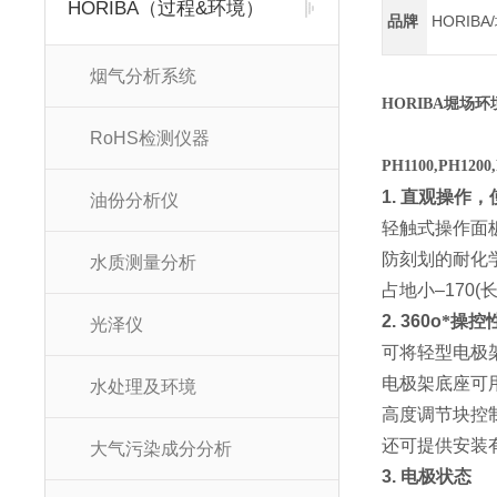
HORIBA（过程&环境）
品牌
HORIBA
烟气分析系统
HORIBA堀场环
RoHS检测仪器
PH1100,PH1200
1.
直观操作，
油份分析仪
轻触式操作面
防刻划的耐化
水质测量分析
占地小
–170(
2. 360o
*操控
光泽仪
可将轻型电极
电极架底座可
水处理及环境
高度调节块控
还可提供安装
大气污染成分分析
3.
电极状态