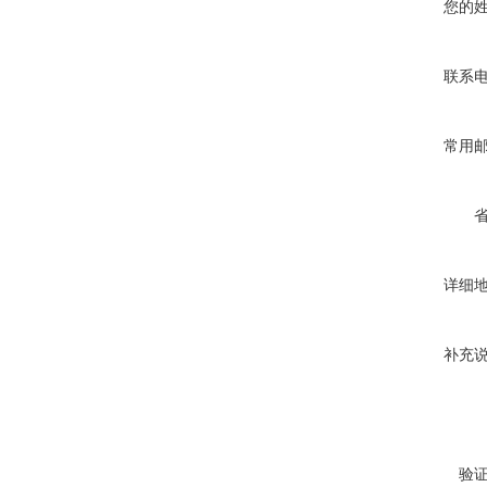
您的
联系
常用
详细
补充
验