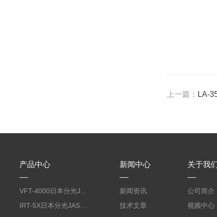
上一篇：
LA-
产品中心
新闻中心
关于我
VFT-4000日本分光JASCO佳司科振动圆二色测定装置
新闻资讯
公司简介
IRT-5X日本分光JASCO佳司科光学/红外显微镜
技术文章
视频中心