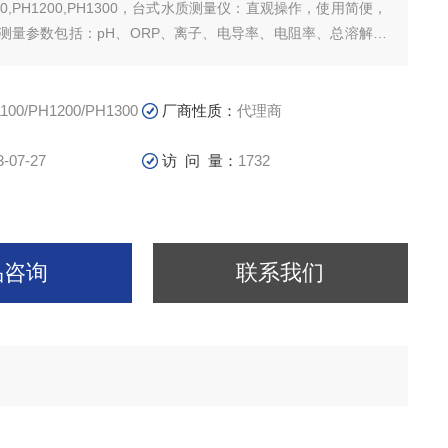
00,PH1200,PH1300，台式水质测量仪：直观操作，使用简便，
性。测量参数包括：pH、ORP、离子、电导率、电阻率、总溶解固
度补偿• IP67防水/防尘• 自动保持•自动稳定•自动关机30分钟
100/PH1200/PH1300
厂商性质：
代理商
3-07-27
访 问 量：
1732
品咨询
联系我们