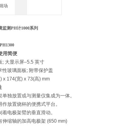
/堀场
境监测PH计1000系列
,PH1300
使用简便
板
;
大显示屏
–5.5
英寸
学性玻璃面板
;
附带保护盖
长
) x 174(
宽
) x 73(
高
) mm
性
架单独放置或与测量仪集成为一体。
用作放置烧杯的便携式平台。
制着电极架臂的垂直滑动。
有伸缩轴的加高电极架
(650 mm)