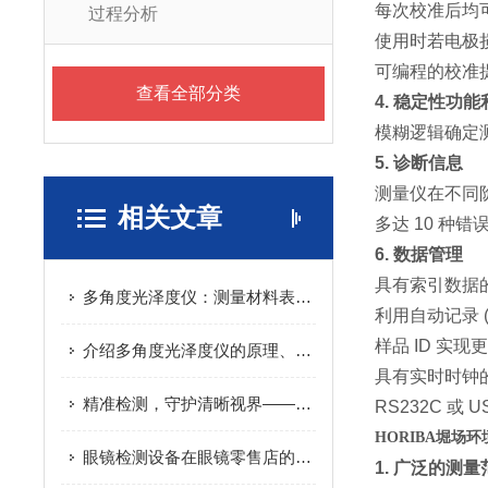
每次校准后均
过程分析
使用时若电极
可编程的校准
查看全部分类
4.
稳定性功能
模糊逻辑确定
5.
诊断信息
测量仪在不同
相关文章
多达
10
种错
6.
数据管理
具有索引数据
多角度光泽度仪：测量材料表面光泽度的全面解决方案
利用自动记录
(
样品
ID
实现更
介绍多角度光泽度仪的原理、构成和应用
具有实时时钟
精准检测，守护清晰视界——智能眼镜检测设备全解析
RS232C
或
U
HORIBA堀场环
眼镜检测设备在眼镜零售店的应用
1.
广泛的测量