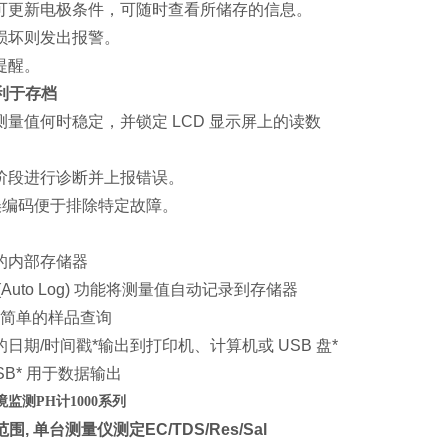
可更新电极条件，可随时查看所储存的信息。
损坏则发出报警。
提醒。
利于存档
测量值何时稳定，并锁定
LCD
显示屏上的读数
阶段进行诊断并上报错误。
误编码便于排除特定故障。
的内部存储器
Auto Log)
功能将测量值自动记录到存储器
简单的样品查询
的日期
/
时间戳
*
输出到打印机、计算机或
USB
盘
*
SB*
用于数据输出
境监测PH计1000系列
范围
,
单台测量仪测定
EC/TDS/Res/Sal