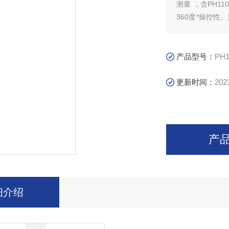
测量 ，含PH11
360度*操控
体、盐度等具备温
产品型号：
PH1
更新时间：
202
产
细介绍