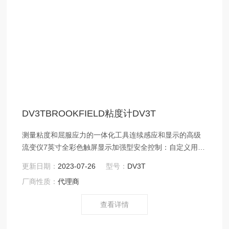
DV3TBROOKFIELD粘度计DV3T
测量粘度和屈服应力的一体化工具连续感应和显示的高级
流变仪7英寸全彩色触屏显示加强型安全控制：自定义用户
使用权限、日期和时间标记文件、密码锁定功能、便携式
更新日期：
2023-07-26
型号：
DV3T
登录设置分析屈服应力、流变曲线（混合、泵送、喷涂）
厂商性质：
代理商
流平和恢复等特性指标可单机编程：输入数据，温度，开
始运行程序，在内置显示屏上浏览结果利用RheocalcT软
查看详情
件实现用电脑对整个流变测试过程的控制