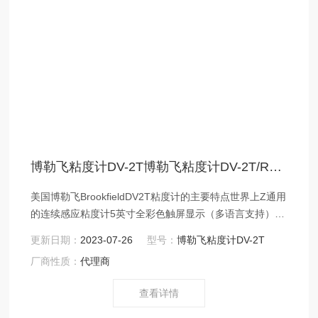
博勒飞粘度计DV-2T博勒飞粘度计DV-2T/RV/LV
美国博勒飞BrookfieldDV2T粘度计的主要特点世界上Z通用
的连续感应粘度计5英寸全彩色触屏显示（多语言支持）
美国博勒飞Brookfield DV2TDV2T粘度计内建RTD温度探
更新日期：
2023-07-26
型号：
博勒飞粘度计DV-2T
头实时样品温度200种可选转速能够满足不同的测量范围美
厂商性质：
代理商
国博勒飞Brookfield DV2TDV2T粘度计加强型安全控制：
自定义用户使用权限、日期和时间标记文件、密码锁定功
查看详情
能