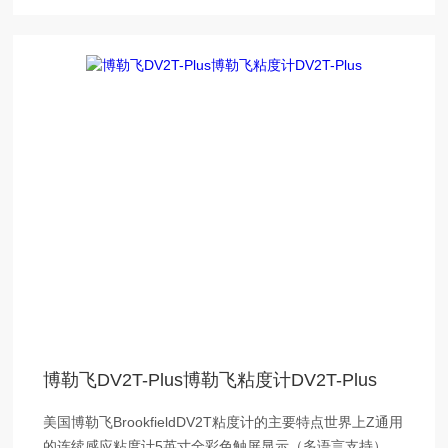
博勒飞DV2T-Plus博勒飞粘度计DV2T-Plus
美国博勒飞BrookfieldDV2T粘度计的主要特点世界上Z通用
的连续感应粘度计5英寸全彩色触屏显示（多语言支持）