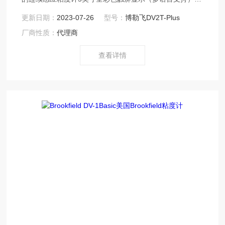
美国博勒飞Brookfield DV2TDV2T粘度计内建RTD温度探
更新日期：
2023-07-26
型号：
博勒飞DV2T-Plus
头实时样品温度200种可选转速能够满足不同的测量范围美
厂商性质：
代理商
国博勒飞Brookfield DV2TDV2T粘度计加强型安全控制：
自定义用户使用权限、日期和时间标记文件、密码锁定功
查看详情
能