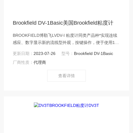
Brookfield DV-1Basic美国Brookfield粘度计
BROOKFIELD博勒飞LVDV-I 粘度计同类产品种*实现连续
感应、数字显示新的流线型外观，按键操作，便于使用18
种转速能够满足不同的测量范围可选购RTD温度探头实时
更新日期：
2023-07-26
型号：
Brookfield DV-1Basic
监控样品温度新的内建自动测时功能（设定达到扭矩的时
厂商性质：
代理商
间或者停止测量的时间）按AUTO RANGE键可实现粘度Z
大量程的自动显示当低于或超出测量范围仪器会发出警告
查看详情