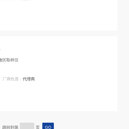
仪
o Support微区取样仪
厂商性质：
代理商
页 跳转到第
页