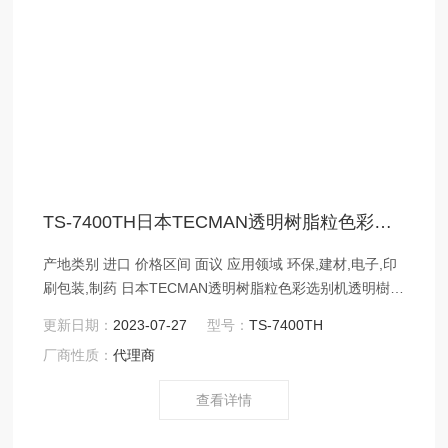
TS-7400TH日本TECMAN透明树脂粒色彩选别机
产地类别 进口 价格区间 面议 应用领域 环保,建材,电子,印
刷包装,制药 日本TECMAN透明树脂粒色彩选别机透明樹脂
ペレット色彩選別機TS-7400TH型号：TS-7400THテクマ
更新日期：
2023-07-27
型号：
TS-7400TH
ン工業
厂商性质：
代理商
查看详情