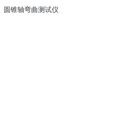
圆锥轴弯曲测试仪
简要描述：
机械式设备，测试金属片上涂层的弹性、附着力和
延伸性
产品型号：
Elcometer 1510
厂商性质：
代理商
更新时间：
2023-07-26
访 问 量：
1626
产品咨询
联系我们