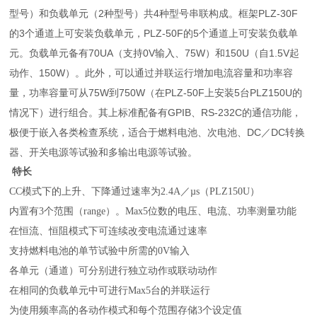
型号）和负载单元（2种型号）共4种型号串联构成。框架PLZ-30F
的3个通道上可安装负载单元，PLZ-50F的5个通道上可安装负载单
元。负载单元备有70UA（支持0V输入、75W）和150U（自1.5V起
动作、150W）。此外，可以通过并联运行增加电流容量和功率容
量，功率容量可从75W到750W（在PLZ-50F上安装5台PLZ150U的
情况下）进行组合。其上标准配备有GPIB、RS-232C的通信功能，
极便于嵌入各类检查系统，适合于燃料电池、次电池、DC／DC转换
器、开关电源等试验和多输出电源等试验。
特长
CC模式下的上升、下降通过速率为2.4A／µs（PLZ150U）
内置有3个范围（range）。Max5位数的电压、电流、功率测量功能
在恒流、恒阻模式下可连续改变电流通过速率
支持燃料电池的单节试验中所需的0V输入
各单元（通道）可分别进行独立动作或联动动作
在相同的负载单元中可进行Max5台的并联运行
为使用频率高的各动作模式和每个范围存储3个设定值