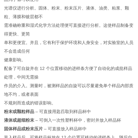
光谱仪进行分析。固体、粉末、粉末压片、液体、油类、粘浆、颗
粒、薄膜和镀层都不
需准确称重和湿式化学方法处理便可直接进行分析。这使样品制备变
得更快、更简
单和更便宜。并且，它有利于保护环境和人身安全，对实验室的人员
不会造成任何
健康影响。
配备了可自旋并在 12 个位置移动的进样条方便了自动化的成批样品
处理，中间无需操
作员的介入。测量时，被测样品的自旋可以尽量避免单个样品内部质
地不均，或者表面
不规则而造成的错误影响。
粉末或颗粒样品
– 可直接用匙舀取到样品杯中
液体或超细粉末
– 可倒入一次性塑料杯中，密封并放入样品杯
固体样品或粉末压片
– 可直接放入样品杯中
装入样品后，可将样品杯放在 12 个位置可移动的进样条上，随后自