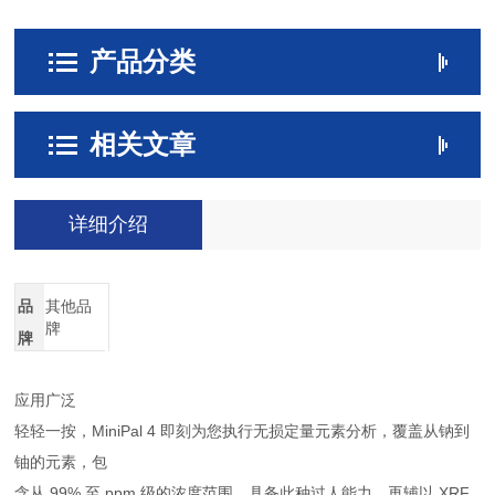
产品分类
相关文章
详细介绍
品
其他品
牌
牌
应用广泛
轻轻一按，MiniPal 4 即刻为您执行无损定量元素分析，覆盖从钠到
铀的元素，包
含从 99% 至 ppm 级的浓度范围。具备此种过人能力，再辅以 XRF