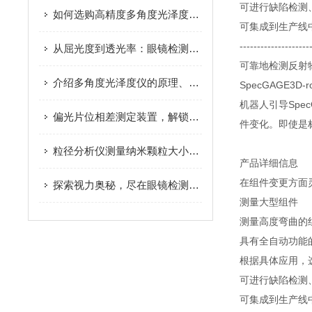
可进行缺陷检测
如何选购高精度多角度光泽度仪？测量角度、量程与选型要点全攻略
可集成到生产线
--------------------
从屈光度到透光率：眼镜检测设备全参数测量功能与操作规范详解
可靠地检测反射
介绍多角度光泽度仪的原理、构成和应用
SpecGAGE
机器人引导Sp
偏光片位相差测定装置，解锁光学性能新奥秘
件变化。即使是
粒径分析仪测量纳米颗粒大小的工具！
产品详细信息
在组件变更方面
探索视力奥秘，尽在眼镜检测设备：一键解锁清晰视界秘密
测量大型组件
测量高度弯曲的
具有全自动功能
根据具体应用，
可进行缺陷检测
可集成到生产线