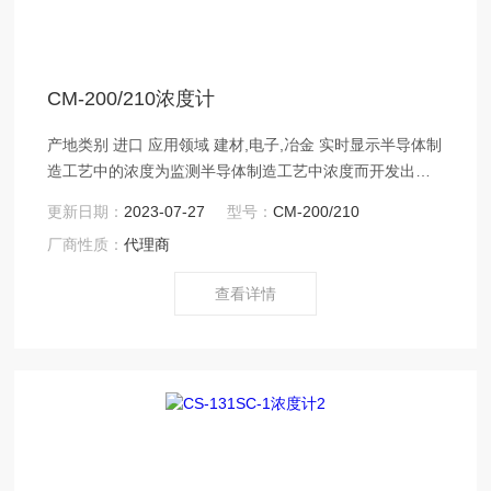
CM-200/210浓度计
产地类别 进口 应用领域 建材,电子,冶金 实时显示半导体制
造工艺中的浓度为监测半导体制造工艺中浓度而开发出来
的高精度浓度计。该设备通过采用电磁感应导电率计测量
更新日期：
2023-07-27
型号：
CM-200/210
并实时显示浓度。适用于使用的制造工艺，例如：清洗蚀
厂商性质：
代理商
刻后的晶片。
查看详情