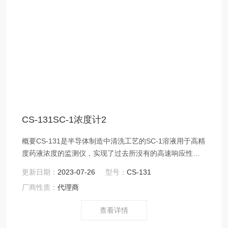
CS-131SC-1浓度计2
概要CS-131是半导体制造中清洗工艺的SC-1溶液用于高精
度药液浓度的监测仪，实现了过去所没有的高速响应性和
小巧化。可以常时间的监测微粒以及有机物的清除作业中
更新日期：
2023-07-26
型号：
CS-131
所使用的SC-1溶液(NH3/H2O2/H2O)各成分浓度。通过使
厂商性质：
代理商
用监测输出的回收控制，可以确保SC-1溶液的浓度在允许
范围内，同时，还可以避免不必要的更换药液工作。并
查看详情
且，冷却器一体型也进入了产品阵容内，可适用较大范围
的样品温度。