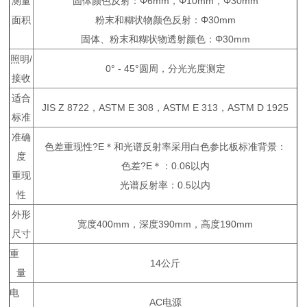
测量
固体颜色反射：Φ6mm，Φ10mm，Φ30mm
面积
粉末和糊状物颜色反射：Φ30mm
固体、粉末和糊状物透射颜色：Φ30mm
照明/
0° - 45°圆周，分光光度测定
接收
适合
JIS Z 8722，ASTM E 308，ASTM E 313，ASTM D 1925
标准
准确
色差重现性?E＊和光谱反射率采用白色参比板标准背景：
度
色差?E＊：0.06以内
重现
光谱反射率：0.5以内
性
外形
宽度400mm，深度390mm，高度190mm
尺寸
重
14公斤
量
电
AC电源