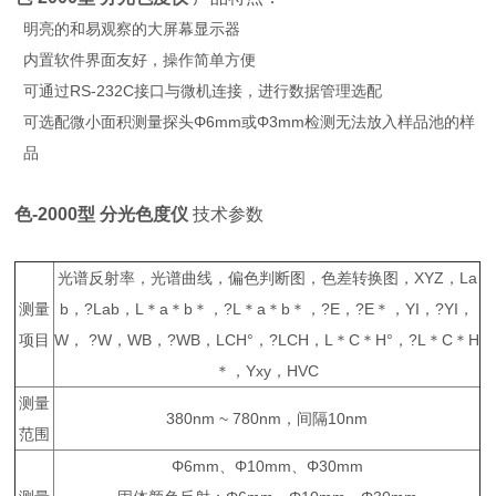
明亮的和易观察的大屏幕显示器
内置软件界面友好，操作简单方便
可通过RS-232C接口与微机连接，进行数据管理选配
可选配微小面积测量探头Φ6mm或Φ3mm检测无法放入样品池的样
品
色-2000型 分光色度仪
技术参数
光谱反射率，光谱曲线，偏色判断图，色差转换图，XYZ，La
测量
b，?Lab，L＊a＊b＊，?L＊a＊b＊，?E，?E＊，YI，?YI，
项目
W， ?W，WB，?WB，LCH°，?LCH，L＊C＊H°，?L＊C＊H
＊，Yxy，HVC
测量
380nm ~ 780nm，间隔10nm
范围
Φ6mm、Φ10mm、Φ30mm