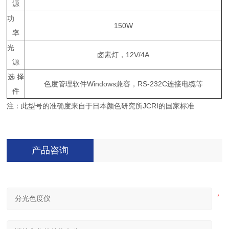
源
功
150W
率
光
卤素灯，12V/4A
源
选 择
色度管理软件Windows兼容，RS-232C连接电缆等
件
注：此型号的准确度来自于日本颜色研究所JCRI的国家标准
产品咨询