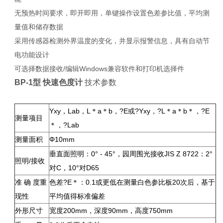
无预热时间要求，即开即用，单键操作设置色差参比值，平均测
量值和储存数据
采用传感器检测外界温度的变化，并显示报警信息，具有自动节
电功能设计
可选择数据接收/编辑Windows兼容软件和打印机选择件
BP-1型 快速色度计
技术参数
Yxy，Lab，L＊a＊b，?E或?Yxy，?L＊a＊b＊，?E
测量项目
＊，?Lab
测量面积
Φ10mm
垂直面照明：0° - 45°，园周围光接收JIS Z 8722：2°
照明/接收
对C，10°对D65
准 确 度重
色差?E＊：0.1或更低在测量白色参比板20次后，基于
现性
平均值得标准偏差
外形尺寸
宽度200mm，深度90mm，高度750mm