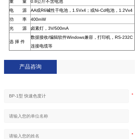
重 量
0.8公斤不含电池
电 源
AA或R6碱性干电池，1.5Vx4；或Ni-Cd电池，1.2Vx4
功 率
400mW
光 源
卤素灯，3V/500mA
数据接收/编辑软件Windows兼容，打印机，RS-232C
选 择 件
连接电缆等
产品咨询