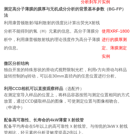
分析刹车片实例
测定高分子薄膜的膜厚与无机成分分析的背景基本参数（BG-FP）
法
利用康普顿散射/瑞利散射的强度比计算出荧光X射线
分析不能得到的氢（H）元素的信息。高分子薄膜分
使用XRF-1800
析中，利用康普顿散射线的理论强度作为高分子薄膜
进行的膜厚测
的信息。
定、薄膜测定
实例
微区分析结构
独自开发的特殊形状的滑动式视野限制光栏，利用r方向滑动与样品
旋转控制的q转动，可以在30mm直径内的任意位置进行分析。
利用CCD相机可以直接观察样品
（选配件）
在测定室导入样品的位置上，将样品容器按照与测定位置相同的方式
放置，通过CCD摄取样品的图像，可使测定位置与图像相吻合。
（申请中）
配备高可靠性、长寿命的4kW薄窗Ｘ射线管
配备平均寿命在5年以上的高可靠性Ｘ射线管。与传统的3kWＸ射线
管相比，轻元素的分析灵敏度提高2倍以上。