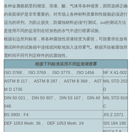
各种金属都易受到潮湿、溶液、酸、气体等各种侵害，因而选择正确
的表面保护是非常重要的。对市场上各种材料质量和性能都必须进行
适当的评判。为防止损失，防腐蚀材料必须*行测试。zui的测试方法
是使用不同的盐溶剂在经加热的水气中进行喷雾试验。
根据右边所列标准，将各种腐蚀性溶液转变为雾状，可按要求在放有
测试样件的试验箱中连续或间歇地加入这些雾气。根据开始被腐蚀所
需时间不同可判定样件的抗腐蚀性。
根据下列标准采用不同盐溶液喷雾
ISO 3768 、 ISO 3769 、 ISO 3770 、 ISO 1456
NF X 41-002
ASTM B 117 、 ASTM B 287 、 ASTM B 368 、 AST
MIL STD 202
M D 1735
D
DIN 50 021 、 DIN 50 907 、 DIN 53 167 、 DIN 40
MIL STD 810
046
C
BS 3900 : F4
JIS Z 2371
DEF 1053 Meth. 36 、 DEF 1053 Meth. 24
SIS 184 190
ECCA T 8