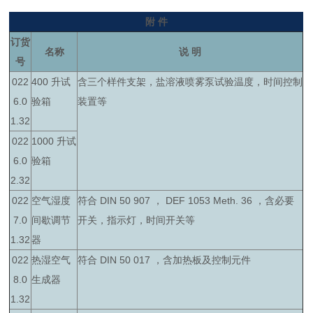
附 件
订货
名称
说 明
号
022
400 升试
含三个样件支架，盐溶液喷雾泵试验温度，时间控制
6.0
验箱
装置等
1.32
022
1000 升试
6.0
验箱
2.32
022
空气湿度
符合 DIN 50 907 ， DEF 1053 Meth. 36 ，含必要
7.0
间歇调节
开关，指示灯，时间开关等
1.32
器
022
热湿空气
符合 DIN 50 017 ，含加热板及控制元件
8.0
生成器
1.32