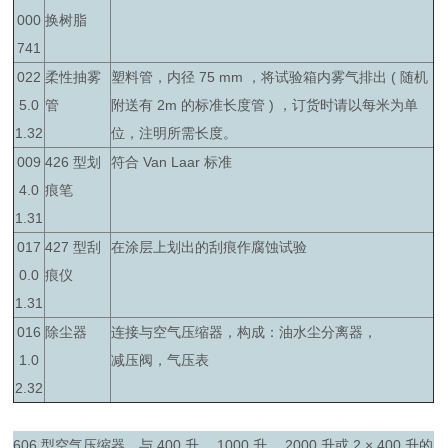
000
换树脂
741
022
柔性抽雾
塑料管，内径 75 mm ，将试验箱内雾气排出 ( 随机
5.0
管
附送有 2m 的标准长度管 ) ，订货时请以每米为单
1.32
位，注明所需长度。
009
426 型划
符合 Van Laar 标准
4.0
痕笔
1.31
017
427 型刮
在涂层上划出的刮痕作腐蚀试验
0.0
痕仪
1.31
016
除尘器
连接与空气压缩器，构成：油水尘分离器，
1.0
减压阀，气压表
2.32
606 型空气压缩器，与 400 升、 1000 升、 2000 升或 2 × 400 升的