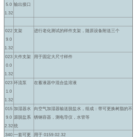
5.0
输出接口
1.32
022
支架
进行老化测试的样件支架，随原设备附送三个
9.0
1.32
023
大件支架
用于固定大尺寸样件
0.0
1.32
023
环流泵
在蓄液器中混合盐溶液
1.0
1.32
015
加湿器水
向空气加湿器输送脱盐水，组成：带可更换树脂的不
9.0
源脱盐系
锈钢容器，测电导仪，水管等
2.32
统
340
一套可更
用于 0159.02.32