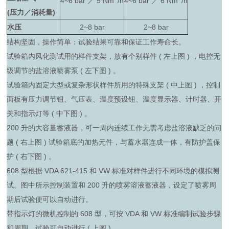
4~6 bar ／ 5 Nm
/h
4~6 bar ／ 6 Nm
/h
(压力／消耗量)
水压
2~8 bar
2~8 bar
结构坚固，操作简单：试验结果可靠和保证工作寿命长。
试验箱内风化测试用的样件支架，放有个别样件 ( 左上图 ) ，电控无
级调节的盐溶液喷雾泵 ( 左下图 ) 。
试验箱内固定大型或复杂形状样件所用的特殊支架 ( 中上图 ) ，控制
面板有压力调节钮、气压表、温度预设钮、温度显示器、计时器、开
关和指示灯等 ( 中下图 ) 。
200 升的大容量蓄液器，可一周内连续工作无需考虑盐溶液缺乏的问
题 ( 右上图 ) 试验箱底的加热元件，与蓄水器连成一体，有防护盖保
护 ( 右下图 ) 。
608 型根据 VDA 621-415 和 VW 标准对样件进行不同环境的模拟测
试。图中所示控制装置和 200 升的喷雾溶液蓄液器，设定了喷雾周
期后试验便可以自动进行。
带指示灯的微机控制的 608 型，可按 VDA 和 VW 标准编制试验步骤
和周期，试验可自动进行 ( 上图 ) 。