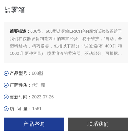
盐雾箱
简要描述：
606型、608型盐雾箱ERICH色N腐蚀试验仪得益于
我们在仪器设备制造方面的丰富经验。易于维护，*自动，全
塑料结构，精巧紧凑，包括以下部分：试验箱(有 400升 和
1000升 两种容量)，喷雾溶液的蓄液器、驱动部分、可根据不
同标准进行试验的控制模块。喷雾设备的试验箱可被拆卸下
来，即使门口宽度仅有 71 cm 试验室也可安装。
产品型号：
608型
厂商性质：
代理商
更新时间：
2023-07-26
访 问 量：
1561
产品咨询
联系我们